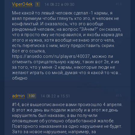
ViperO4ek
#14
14.08.22 в 09:30
1
Мне какой то левый человек сделал -1 кармы, я
взял премиум чтобы глянуть кто это, я человек не
конфликтый. И оказалось, что это вообще
рандомный человек, на вопрос "ЗАчем?" он сказал,
что я просто ему не понравился, и якобы карма для
этого и нужна, хотя вообще не знаю этого чела,
есть переписка с ним, могу предоставить скрин.
Вот его ссылка,
https://ansedo.com/ru/players/40037, можно ли
отменить отрицательную карму, таких вот 2е, и из
за того, что у меня -2 кармы, некоторые люди не
желают играть со мной, думая что я какой то чсв...
обидно
admin
#15
14.08.22 в 15:51
100
#14, всё вышеописанное вами произошло 4 апреля.
В этот же день вы подали жалобу и в этот же день
нарушитель был наказан, а вы получили
оповещение об успешно обработанной жалобе.
Повторного наказания за одно нарушение не будет.
Зато за новое нарушение, например, за