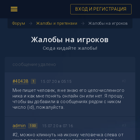
menu
ВХОД И РЕГИСТРАЦИЯ
arrow_forward
arrow_forward
Форум
Жалобы и претензии
Жалобы на игроков
Жалобы на игроков
Сюда кидайте жалобы!
сообщение удалено
#40438
#2
15.07.20 в 05:15
1
Мне пишет человек, я не знаю его целочисленного
ника и как мне понять онлайн он или нет. Я прошу,
чтобы вы добавили в сообщениях рядом с ником
число (id), пожалуйста.
admin
#3
15.07.20 в 07:16
100
#2, можно кликнуть на иконку человечка слева от