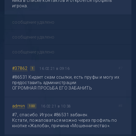
ника в списке контактов и откроется профиль
игрока.
сообщение удалено
сообщение удалено
сообщение удалено
#37862
#7
16.02.21 в 09:16
1
#86531 Кидает скам ссылки, есть пруфы и могу их
предоставить администрации
ОГРОМНАЯ ПРОСЬБА ЕГО ЗАБАНИТЬ
admin
#8
16.02.21 в 10:38
100
#7, спасибо. Игрок #86531 забанен.
Кстати, пожаловаться можно через профиль по
кнопке «Жалоба», причина «Мошенничество».