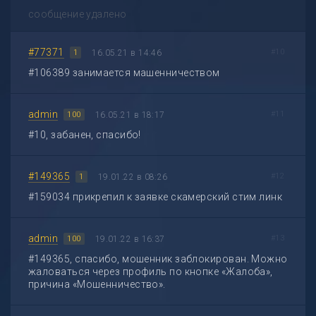
сообщение удалено
#77371
#10
16.05.21 в 14:46
1
#106389 занимается машенничеством
admin
#11
16.05.21 в 18:17
100
#10, забанен, спасибо!
#149365
#12
19.01.22 в 08:26
1
#159034 прикрепил к заявке скамерский стим линк
admin
#13
19.01.22 в 16:37
100
#149365, спасибо, мошенник заблокирован. Можно
жаловаться через профиль по кнопке «Жалоба»,
причина «Мошенничество».