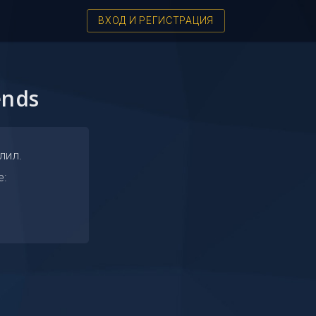
ВХОД И РЕГИСТРАЦИЯ
ends
лил.
е: