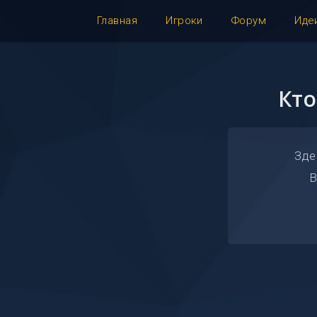
Главная
Игроки
Форум
Иде
Кто
Зде
В