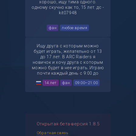
хорошо, ищу тима одного.
одному скучно как то, 15 лет. дс -
kit07948
фан
любое время
Ищу друга с которым можно
будет играть, желательно от 13
до 17 лет. В ARC Raiders я
новичок и хочу друга с которым
можно будет в нее играть. Играю
почти каждый день с 9:00 до
21:00 МСК. Микрофон есть. Буду
14 лет
фан
09:00–21:00
рад всем. ТГ - @tmeXdd
Открытая бета-версия 1.8.5
Обратная связь