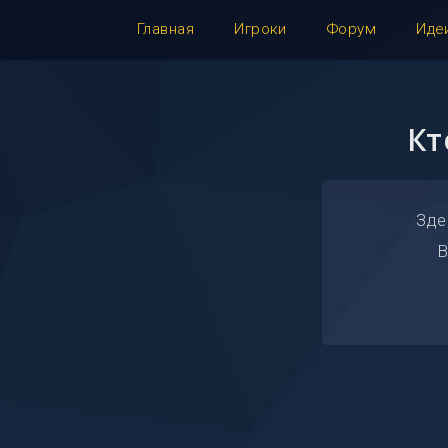
Главная
Игроки
Форум
Иде
Кт
Зде
В