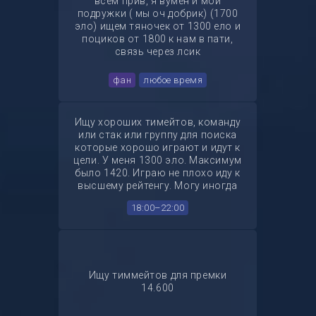
всем прив, я вумен и мои
денег с туриков По характеру
подружки ( мы оч добрик) (1700
спокойный, уравновешенный. К
эло) ищем тяночек от 1300 ело и
критике отношусь нормально.
поциков от 1800 к нам в пати,
Могу играть на позиции рифлера
связь через лсик
авп опора б.DS egswai
фан
любое время
Ищу хороших тимейтов, команду
или стак или группу для поиска
которые хорошо играют и идут к
цели. У меня 1300 эло. Максимум
было 1420. Играю не плохо иду к
высшему рейтенгу. Могу иногда
стримить на твиче dan1k__16.
18:00–22:00
Писать лучше в ТГ так как в дс
могу не ответить.
Тг:@danik_m2007 Discord:
danik_m
Ищу тиммейтов для премки
14.600