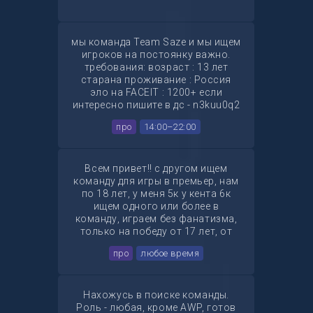
мы команда Team Saze и мы ищем
игроков на постоянку важно.
требования: возраст : 13 лет
старана проживание : Россия
эло на FACEIT : 1200+ если
интересно пишите в дс - n3kuu0q2
про
14:00–22:00
Всем привет!! с другом ищем
команду для игры в премьер, нам
по 18 лет, у меня 5к у кента 6к
ищем одного или более в
команду, играем без фанатизма,
только на победу от 17 лет, от
700 часов желательно, наша
про
любое время
цель 20к :) TG: @Yeban344 DS:
chupakabrik1035
Нахожусь в поиске команды.
Роль - любая, кроме AWP, готов