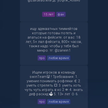
@zaxdead или дс yoqink_43896
15 лет
фан
ищу адекватных тиммейтов
которые готовы потеть и
апаться на фейсите. от вас: 18
лет, 5+ лвл фейсита, 800+ часов,
также надо чтобы у тебя был
микро. тг: @zanein1
про
любое время
Ищем игроков в команду
swinTeam🐷 ! Требования: 1.
умение понимать рофляки 🤙 2.
уметь стрелять 💥 3. уметь хоть
чуть чуть играть в кс 2 🤏 4. знать
деф раскид 🗳️ 5. 13+ лет 🥚 6.
иметь прайм Требуются: Люркер -
про
любое время
Рифлер - Запас. Рифлер - Кто
хочет вступить писать в лс или в