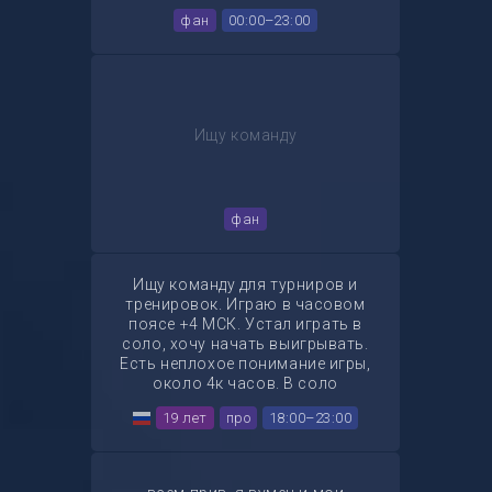
фан
00:00–23:00
Ищу команду
фан
Ищу команду для турниров и
тренировок. Играю в часовом
поясе +4 МСК. Устал играть в
соло, хочу начать выигрывать.
Есть неплохое понимание игры,
около 4к часов. В соло
поднимался до 2400 в 20 авг, но
19 лет
про
18:00–23:00
потом перегорел из-за
тиммейтов, слил и сейчас 1700. И
хочу снова вернуть свой скилл,
апнуться на фасике и заработать