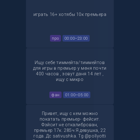
играть 16+ хотябы 10к премьера
про
00:00–23:00
Ищу себе тиммейта/тиммейтов
для игры в премьер у меня почти
400 часов , зовут даня 14 лет ,
ищу с микро
фан
01:00–05:00
Привет, ищу с кем можно
покатать премьер- фейсит.
Фэйсит не откалиброван,
премьер 17к. 285ч Я девушка, 22
года. Дс sativushka. Tg @pollyotti