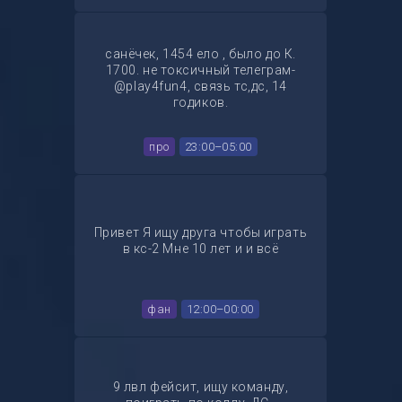
санёчек, 1454 ело , было до К.
1700. не токсичный телеграм-
@play4fun4, связь тс,дс, 14
годиков.
про
23:00–05:00
Привет Я ищу друга чтобы играть
в кс-2 Мне 10 лет и и всё
фан
12:00–00:00
9 лвл фейсит, ищу команду,