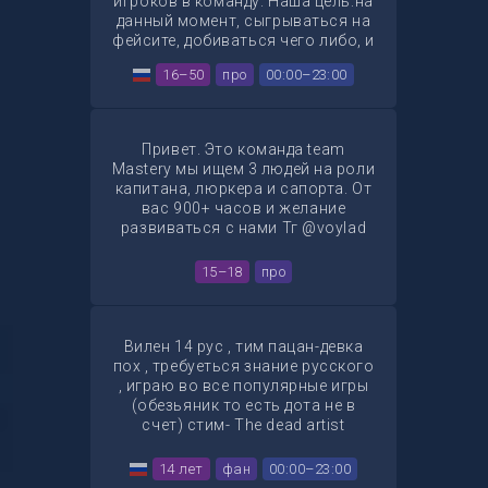
игроков в команду. Наша цель:на
данный момент, сыгрываться на
фейсите, добиваться чего либо, и
в скором времени, заявиться на
16–50
про
00:00–23:00
esea лигу , для дальнейших целей.
Мы ждем от
вас(игроков):коммуникабельность,
возраст от 16+ лет, elo на Faceit
Привет. Это команда team
(1900+), не агрессивный человек,
Mastery мы ищем 3 людей на роли
умеет играть в команде. Мы
капитана, люркера и сапорта. От
команда, которая только
вас 900+ часов и желание
начинает свой путь, но опыт
развиваться с нами Тг @voylad
игры каждого нашего игрока, уже
достаточно хорош. Если ты
15–18
про
хочешь попробовать поиграть с
нами, пиши мне в
тг:@Bogdan1231.Ждем именно
тебя.Или кидаем заявку на FACEIT
Вилен 14 рус , тим пацан-девка
:https://www.faceit.com/ru/players/PuliBabylu
пох , требуеться знание русского
, играю во все популярные игры
(обезьяник то есть дота не в
счет) стим- The dead artist
14 лет
фан
00:00–23:00