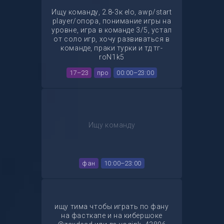
Ищу команду, 2.8-3к elo, awp/start
player/опора, понимание игры на
уровне, игра в команде 3/5, устал
от соло игр, хочу развиваться в
команде, праки турки и тд тг-
roN1k5
17–23
про
00:00–23:00
Ищу команду
фан
10:00–23:00
ищу тима чтобы играть по фану
на фасткапе и на кибершоке