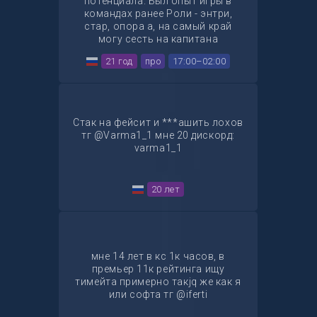
чемпионаты. Бонусы: скин
потенциала. Был опыт игры в
стоимостью ~5.000 рублей за
командах ранее Роли - энтри,
MVP на турнире.
стар, опора а, на самый край
могу сесть на капитана
https://www.faceit.com/ru/players/sug44r/cs2
21 год
про
17:00–02:00
tg - @s4khar4
Стак на фейсит и ***ашить лохов
тг @Varma1_1 мне 20 дискорд:
varma1_1
20 лет
мне 14 лет в кс 1к часов, в
премьер 11к рейтинга ищу
тимейта примерно такjq же как я
или софта тг @iferti