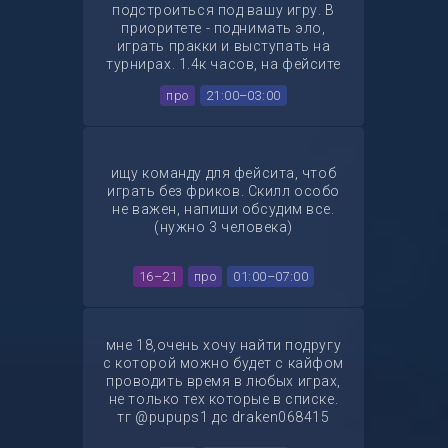
подстроиться под вашу игру. В
приоритете - поднимать эло,
играть пракки и выступать на
турнирах. 1.4к часов, на фейсите
85 матчей 1.1к эло (ранее не так
про
21:00–03:00
серьезно относился к игре и не
особо много играл, от туда так
мало эло) Мейн карты - кэш,
мираж (по большей части кэш).
Моя главная фишка - клатчи. ТГ
ищу команду для фейсита, чтоб
для связи @bnzgg
играть без фриков. Скилл особо
не важен, напиши обсудим все.
(нужно 3 человека)
16–21
про
01:00–07:00
мне 18,очень хочу найти подругу
с которой можно будет с кайфом
проводить время в любых играх,
не только тех которые в списке.
тг @pupups1 дс draken068415