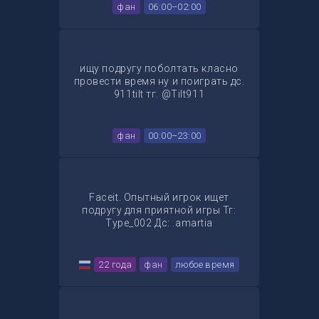
фан
06:00–02:00
ищу подругу поболтать класно
провести время ну и поиграть дс.
911tilt тг. @Tilt911
фан
00:00–23:00
Faceit. Опытный игрок ищет
подругу для приятной игры Тг:
Type_002 Дс: .amartia
22 года
фан
любое время