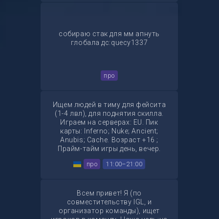
дс: mxsxsxsxs 💎
собираю стак для мм апнуть
глобала дс:quecy1337
про
Ищем людей в тиму для фейсита
(1-4 лвл), для поднятия скилла.
Играем на серверах: EU. Пик
карты: Inferno; Nuke; Ancient;
Anubis; Cache. Возраст +16 ;
Прайм-тайм игры день, вечер.
Коротко о себе: 21-год, играю на
про
11:00–21:00
роли капитана. Пишите в дс
@pnoxi
Всем привет! Я (по
совместительству IGL, и
организатор команды), ищет