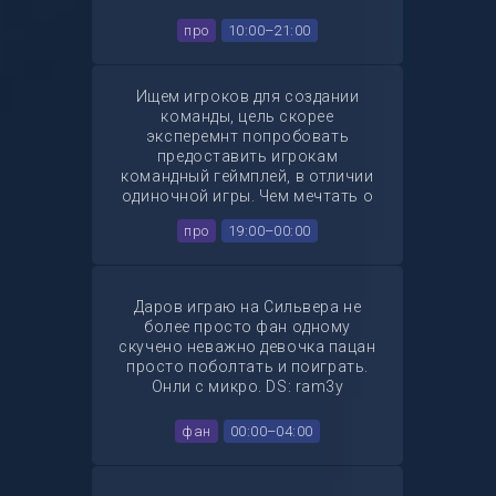
про
10:00–21:00
Ищем игроков для создании
команды, цель скорее
эксперемнт попробовать
предоставить игрокам
командный геймплей, в отличии
одиночной игры. Чем мечтать о
том что если ты придёшь в такую
про
19:00–00:00
команду по типу " у нас цели на
киберспорт, играть каждый день
и т. д. то станешь
киберспорменом. Потому что
Даров играю на Сильвера не
если смотреть правде глазам это
более просто фан одному
до сентября пока ты не пойдёшь
скучено неважно девочка пацан
снова в шклоу или коллягу.
просто поболтать и поиграть.
Поэтому если интересно играть и
Онли с микро. DS: ram3y
развиваться более командной
игре для будущего. То пишите по
фан
00:00–04:00
этому тг: @Z1rK0