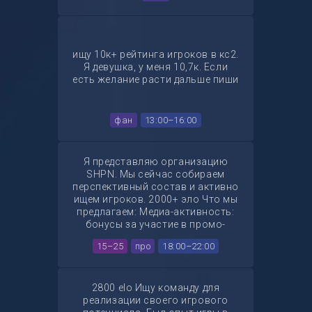
ищу 10к+ рейтинга игроков в кс2.
Я девушка, у меня 10,7к. Если
есть желание расти дальше пиши
фан
13:00–16:00
Я представляю организацию
SHPN. Мы сейчас собираем
перспективный состав и активно
ищем игроков. 2000+ эло Что мы
предлагаем: Медиа-активность:
бонусы за участие в промо-
кампаниях спонсоров.
15–25
про
18:00–22:00
Турнирный доход: процент от
выигранных командой призовых
мест. Тренировки: оплаченный
Refrag для команды. Турниры:
2800 elo Ищу команду для
полное покрытие взносов на
реализации своего игрового