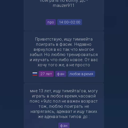
поиграть по коллу. ДС -
mauzer911
про
14:00–02:00
Приветствую, ищу тиммейта
поиграть в фасик. Недавно
вернулся в кс так что многое
забыл. Но люблю тренироваться
и изучать что-либо новое. От вас
хочу того же, а не просто
стрелялка. DS: tipovalera
27 лет
фан
любое время
мне 13 лет, ищу тимейта/ов, могу
играть в любое время,часовой
пояс +9utc пол не важен возраст
тож, люблю поиграть не
напрягаясь, адекват и ищу таких
же адекватных типов. дс :
sosyn_0
фан