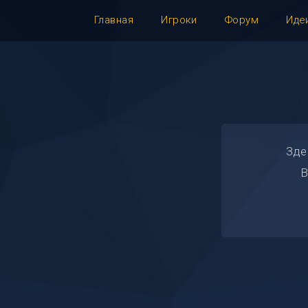
Главная
Игроки
Форум
Иде
Зде
В