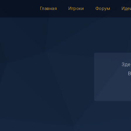
Главная
Игроки
Форум
Иде
Зде
В