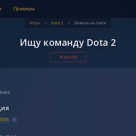
и
Премиум
arrow_forward
arrow_forward
Игры
Dota 2
Заявка на поиск
Ищу команду Dota 2
Жалоба
dows
ция
0554
0