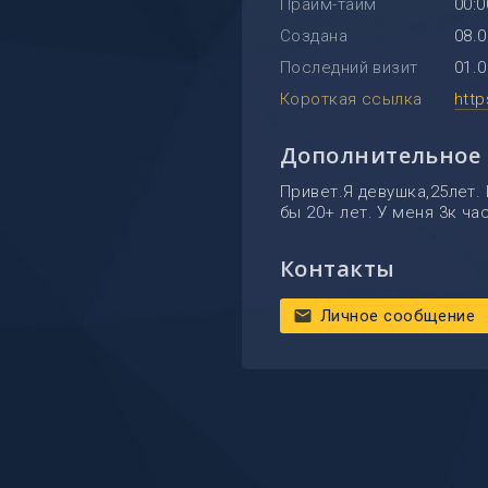
Прайм-тайм
00:0
Создана
08.0
Последний визит
01.0
Короткая ссылка
htt
Дополнительное
Привет.Я девушка,25лет.
бы 20+ лет. У меня 3к ча
Контакты
Личное сообщение
mail