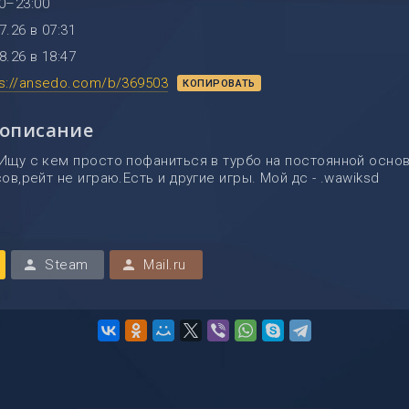
0–23:00
7.26 в 07:31
8.26 в 18:47
ps://ansedo.com/b/369503
КОПИРОВАТЬ
 описание
 Ищу с кем просто пофаниться в турбо на постоянной основ
сов,рейт не играю.Есть и другие игры. Мой дс - .wawiksd
Steam
Mail.ru
person
person