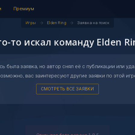
и
Премиум
arrow_forward
arrow_forward
Игры
Elden Ring
Заявка на поиск
то-то искал команду Elden Ri
сь была заявка, но автор снял её с публикации или уда
озможно, вас заинтересуют другие заявки по этой игр
СМОТРЕТЬ ВСЕ ЗАЯВКИ