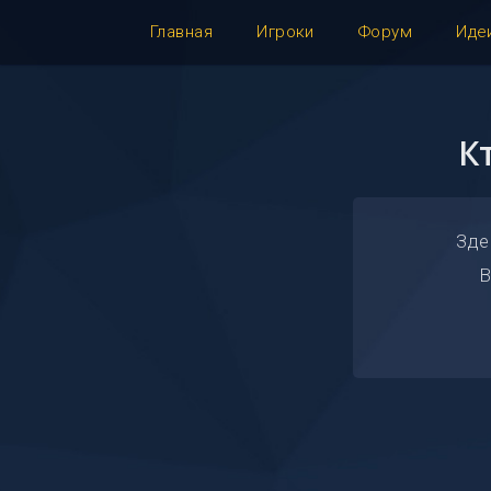
Главная
Игроки
Форум
Иде
К
Зде
В