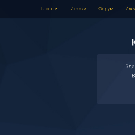
Главная
Игроки
Форум
Иде
Зде
В