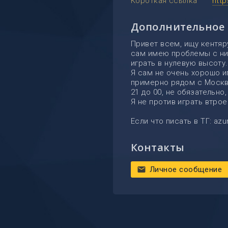
Короткая ссылка
htt
Дополнительное
Привет всем, ищу кентяр
сам имею проблемы с ним
играть в нулевую высоту.
Я сам не очень хорошо иг
примерно рядом с Москво
21 до 00, не обязательно
Я не против играть втро
Если что писать в ТГ: azu
Контакты
Личное сообщение
mail