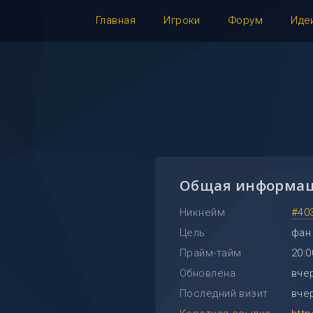
Главная
Игроки
Форум
Иде
Общая информа
Никнейм
#40
Цель
фан
Прайм-тайм
20:0
Обновлена
вчер
Последний визит
вчер