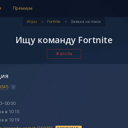
и
Премиум
arrow_forward
arrow_forward
Игры
Fortnite
Заявка на поиск
Ищу команду Fortnite
Жалоба
ция
3545
0
0–00:00
а в 10:15
а в 10:19