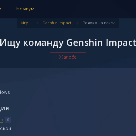
и
Премиум
arrow_forward
arrow_forward
Игры
Genshin Impact
Заявка на поиск
Ищу команду Genshin Impac
Жалоба
dows
ция
hi
0
ской