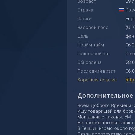
Возраст
29 
Страна
Рос
Языки
Engl
Часовой пояс
(UT
Цель
фан
Прайм-тайм
06:0
Голосовой чат
Dis
Обновлена
28.0
Последний визит
06.0
Короткая ссылка
htt
Дополнительное
Всем Доброго Времени С
Ищу товарищей для броди
Мои данные таковы: УМ - 7
Не против погонять как 
В Геншин играю около го
Связь предпочитаю держа