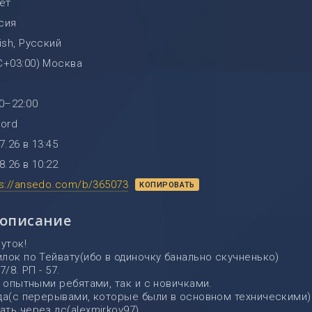
лет
сия
ish, Русский
C+03:00) Москва
0–22:00
cord
7.26 в 13:45
8.26 в 10:22
ps://ansedo.com/b/365073
КОПИРОВАТЬ
 описание
уток!
лок по Тейвату(ибо в одиночку банально скучненько)
/8. РП - 57.
с опытными ребятами, так и с новичками.
да(с перерывами, которые были в основном техническими)
ть через дс(alexmirkov97).