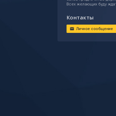
Всех желающих буду ждат
Контакты
Личное сообщение
mail