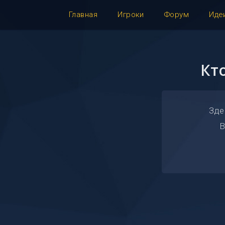
Главная
Игроки
Форум
Иде
Кт
Зде
В