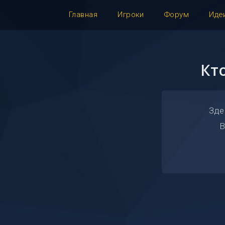
Главная
Игроки
Форум
Иде
Кт
Зде
В