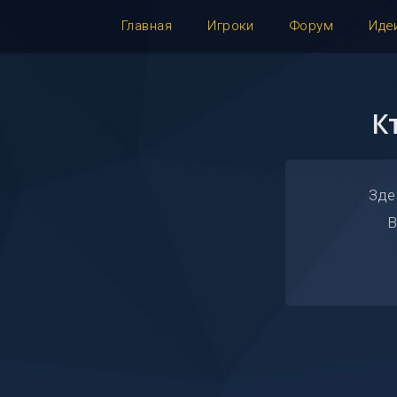
Главная
Игроки
Форум
Иде
К
Зде
В