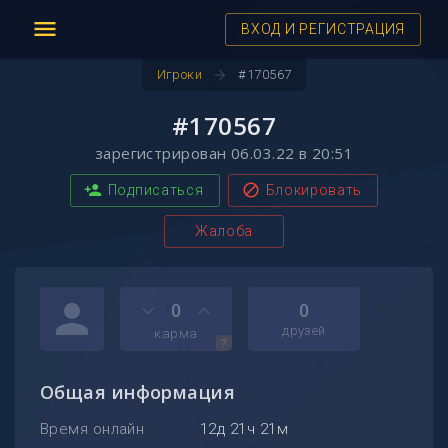
menu
ВХОД И РЕГИСТРАЦИЯ
arrow_forward
Игроки
#170567
#170567
зарегистрирован 06.03.22 в 20:51
person_add
block
Подписаться
Блокировать
Жалоба
person
keyboard_arrow_down
keyboard_arrow_up
0
0
друзей
карма
?
Общая информация
Время онлайн
12д 21ч 21м