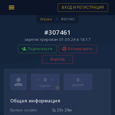
menu
ВХОД И РЕГИСТРАЦИЯ
arrow_forward
Игроки
#307461
#307461
зарегистрирован 01.05.24 в 18:17
person_add
block
Подписаться
Блокировать
Жалоба
person
keyboard_arrow_down
keyboard_arrow_up
0
0
друзей
карма
?
Общая информация
Время онлайн
7д 23ч 29м