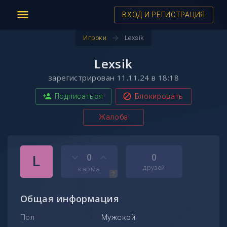
menu
ВХОД И РЕГИСТРАЦИЯ
arrow_forward
Игроки
Lexsik
Lexsik
зарегистрирован 11.11.24 в 18:18
person_add
block
Подписаться
Блокировать
Жалоба
keyboard_arrow_down
keyboard_arrow_up
0
0
L
друзей
карма
?
Общая информация
Пол
Мужской