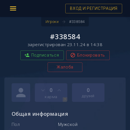
menu
ВХОД И РЕГИСТРАЦИЯ
arrow_forward
Игроки
#338584
#338584
зарегистрирован 23.11.24 в 14:38
person_add
block
Подписаться
Блокировать
Жалоба
person
keyboard_arrow_down
keyboard_arrow_up
0
0
друзей
карма
?
Общая информация
Пол
Мужской