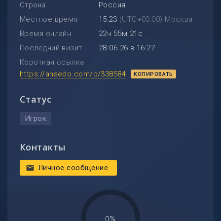
Страна
Россия
Местное время
15:23
(UTC+03:00) Москва
Время онлайн
22ч 55м 21с
Последний визит
28.06.26 в 16:27
Короткая ссылка
https://ansedo.com/p/338584
КОПИРОВАТЬ
Статус
Игрок
Контакты
Личное сообщение
mail
0%