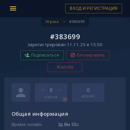
menu
ВХОД И РЕГИСТРАЦИЯ
arrow_forward
Игроки
#383699
#383699
зарегистрирован 11.11.25 в 15:50
person_add
block
Подписаться
Блокировать
Жалоба
person
keyboard_arrow_down
keyboard_arrow_up
0
0
друзей
карма
?
Общая информация
Время онлайн
2д 8м 53с