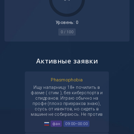
Уровень: 0
0 / 100
Активные заявки
Phasmophobia
Ищу напарницу 18+ почилить в
фазме ( стим ), без киберспорта и
спидранов. Играю обычно на
профе (плохо призраков знаю),
ссусь от ивентов, но сидеть в
машине не собираюсь. Не против
игры с новичком. тг
фан
09:00–00:00
@DeVioleGrace, дис - mutsuenmei