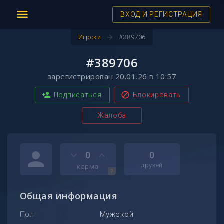
menu
ВХОД И РЕГИСТРАЦИЯ
arrow_forward
Игроки
#389706
#389706
зарегистрирован 20.01.26 в 10:57
person_add
block
Подписаться
Блокировать
Жалоба
person
keyboard_arrow_down
keyboard_arrow_up
0
0
друзей
карма
?
Общая информация
Пол
Мужской