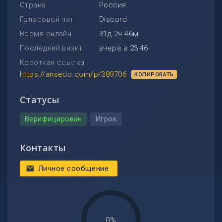
Страна
Россия
Голосовой чат
Discord
Время онлайн
31д 2ч 46м
Последний визит
вчера в 23:46
Короткая ссылка
https://ansedo.com/p/389706
КОПИРОВАТЬ
Статусы
Верифицирован
Игрок
Контакты
Личное сообщение
mail
0%