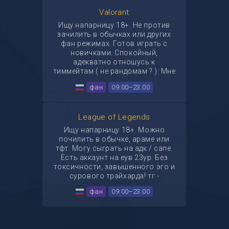
Valorant
Ищу напарницу 18+. Не против
зачилить в обычках или других
фан режимах. Готов играть с
новичками. Спокойный,
адекватно отношусь к
тиммейтам ( не рандомам ? ). Мне
важна атмосфера в голосовом
фан
09:00–23:00
чате, а не трайхард, ранг и пот в
игре. тг - @DeVioleGrace, дис -
mutsuenmei
League of Legends
Ищу напарницу 18+. Можно
почилить в обычке, араме или
тфт. Могу сыграть на адк / сапе.
Есть аккаунт на еув 23ур. Без
токсичности, завышенного эго и
сурового трайхарда! тг -
@DeVioleGrace, дис - mutsuenmei
фан
09:00–23:00