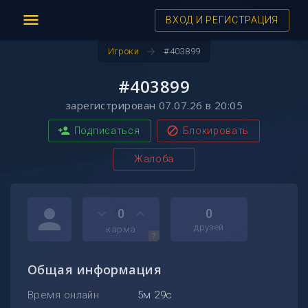
menu
ВХОД И РЕГИСТРАЦИЯ
arrow_forward
Игроки
#403899
#403899
зарегистрирован 07.07.26 в 20:05
person_add
block
Подписаться
Блокировать
Жалоба
person
keyboard_arrow_down
keyboard_arrow_up
0
0
друзей
карма
?
Общая информация
Время онлайн
5м 29с