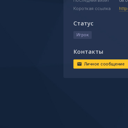
Последний визит
08.0
Короткая ссылка
htt
Статус
Игрок
Контакты
Личное сообщение
mail