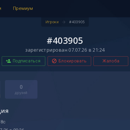
и
Премиум
arrow_forward
Игроки
#403905
#403905
зарегистрирован 07.07.26 в 21:24
person_add
block
Подписаться
Блокировать
Жалоба
0
друзей
ция
 8с