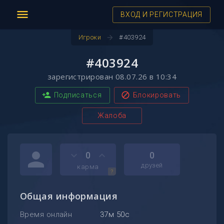
menu
ВХОД И РЕГИСТРАЦИЯ
arrow_forward
Игроки
#403924
#403924
зарегистрирован 08.07.26 в 10:34
person_add
block
Подписаться
Блокировать
Жалоба
person
keyboard_arrow_down
keyboard_arrow_up
0
0
друзей
карма
?
Общая информация
Время онлайн
37м 50с