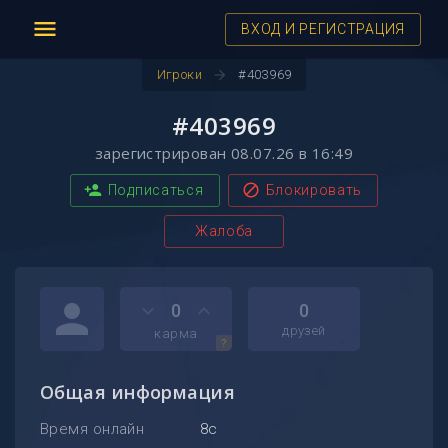
menu
ВХОД И РЕГИСТРАЦИЯ
arrow_forward
Игроки
#403969
#403969
зарегистрирован 08.07.26 в 16:49
person_add
block
Подписаться
Блокировать
Жалоба
person
keyboard_arrow_down
keyboard_arrow_up
0
0
друзей
карма
?
Общая информация
Время онлайн
8с