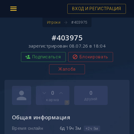
menu
ВХОД И РЕГИСТРАЦИЯ
arrow_forward
Игроки
#403975
#403975
зарегистрирован 08.07.26 в 18:04
person_add
block
Подписаться
Блокировать
Жалоба
person
keyboard_arrow_down
keyboard_arrow_up
0
0
друзей
карма
?
Общая информация
Время онлайн
6д 19ч 3м
+2ч 5м