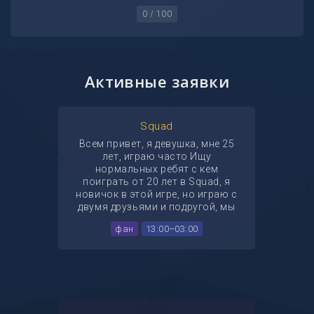
0 / 100
Активные заявки
Squad
Всем привет, я девушка, мне 25
лет, играю часто Ищу
нормальных ребят с кем
поиграть от 20 лет в Squad, я
новичок в этой игре, но играю с
двумя друзьями и подругой, мы
ищем к себе в команду веселых
фан
13:00–03:00
ребят что бы вместе повоевать и
повеселиться, если ты адекват и
не токсик то пиши в дс мы
примем тебя в нашу веселую
компанию! Мой дс lina_o_o
пишите отвечаю моментально