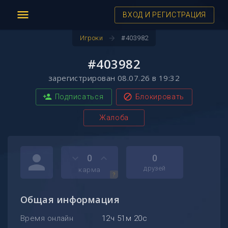
menu
ВХОД И РЕГИСТРАЦИЯ
arrow_forward
Игроки
#403982
#403982
зарегистрирован 08.07.26 в 19:32
person_add
block
Подписаться
Блокировать
Жалоба
person
keyboard_arrow_down
keyboard_arrow_up
0
0
друзей
карма
?
Общая информация
Время онлайн
12ч 51м 20с