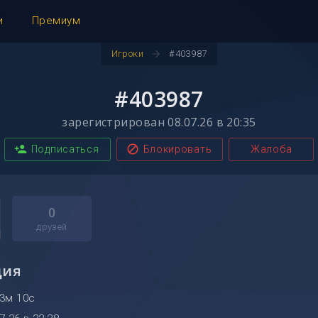
и
Премиум
arrow_forward
Игроки
#403987
#403987
зарегистрирован 08.07.26 в 20:35
person_add
block
Подписаться
Блокировать
Жалоба
0
друзей
ция
53м 10с