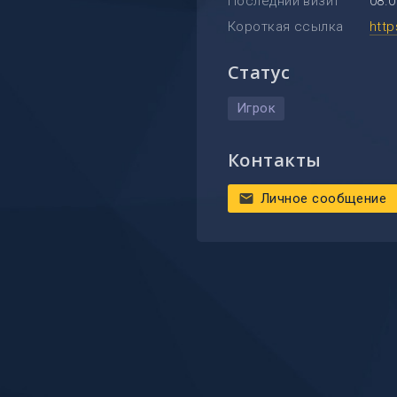
Последний визит
08.0
Короткая ссылка
htt
Статус
Игрок
Контакты
Личное сообщение
mail