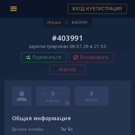
menu
ВХОД И РЕГИСТРАЦИЯ
arrow_forward
Игроки
#403991
#403991
зарегистрирован 08.07.26 в 21:53
person_add
block
Подписаться
Блокировать
Жалоба
person
keyboard_arrow_down
keyboard_arrow_up
0
0
друзей
карма
?
Общая информация
Время онлайн
7м 9с