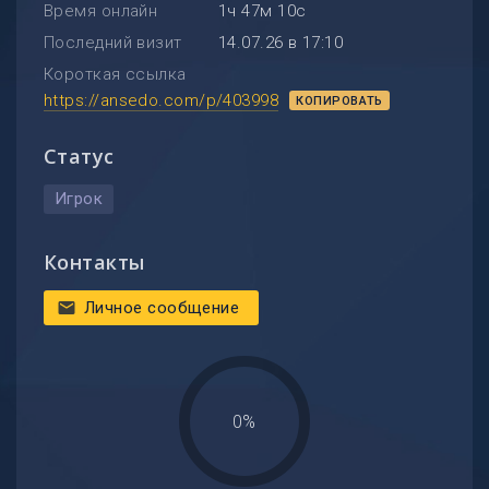
Время онлайн
1ч 47м 10с
Последний визит
14.07.26 в 17:10
Короткая ссылка
https://ansedo.com/p/403998
КОПИРОВАТЬ
Статус
Игрок
Контакты
Личное сообщение
mail
0%