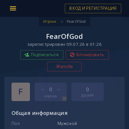
menu
ВХОД И РЕГИСТРАЦИЯ
arrow_forward
Игроки
FearOfGod
FearOfGod
зарегистрирован 09.07.26 в 01:26
person_add
block
Подписаться
Блокировать
Жалоба
keyboard_arrow_down
keyboard_arrow_up
0
0
F
друзей
карма
?
Общая информация
Пол
Мужской