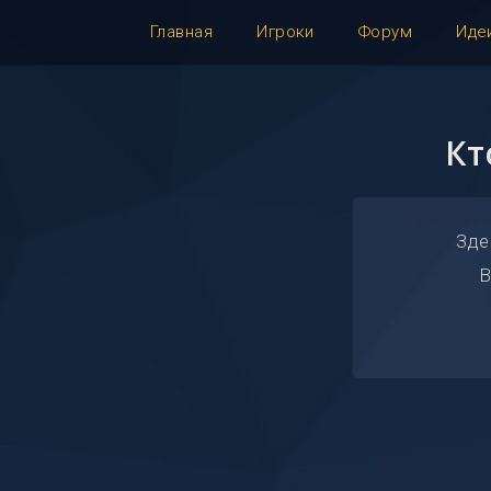
Главная
Игроки
Форум
Иде
Кт
Зде
В