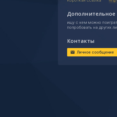
Короткая ссылка
htt
Дополнительное
ищу с кем можно поиграт
попробовать на других ли
Контакты
Личное сообщение
mail