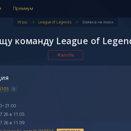
и
Премиум
arrow_forward
arrow_forward
Игры
League of Legends
Заявка на поиск
щу команду League of Legen
Жалоба
ция
5105
0
0–21:00
7.26 в 11:05
7.26 в 11:09