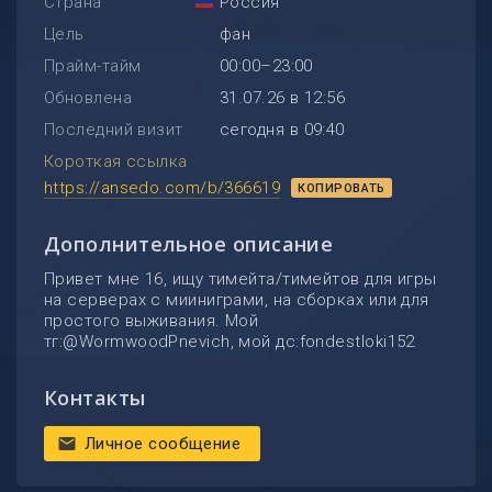
Страна
Россия
Цель
фан
Прайм-тайм
00:00–23:00
Обновлена
31.07.26 в 12:56
Последний визит
сегодня в 09:40
Короткая ссылка
https://ansedo.com/b/366619
КОПИРОВАТЬ
Дополнительное описание
Привет мне 16, ищу тимейта/тимейтов для игры
на серверах с мииниграми, на сборках или для
простого выживания. Мой
тг:@WormwoodPnevich, мой дс:fondestloki152
Контакты
Личное сообщение
mail