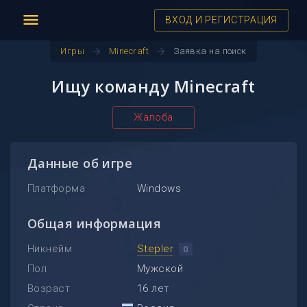
menu
ВХОД И РЕГИСТРАЦИЯ
arrow_forward
arrow_forward
Игры
Minecraft
Заявка на поиск
Ищу команду Minecraft
Жалоба
Данные об игре
Платформа
Windows
Общая информация
Никнейм
Stepler
0
Пол
Мужской
Возраст
16 лет