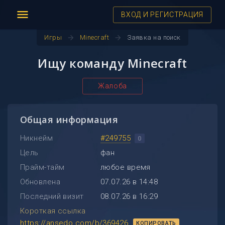
menu
ВХОД И РЕГИСТРАЦИЯ
arrow_forward
arrow_forward
Игры
Minecraft
Заявка на поиск
Ищу команду Minecraft
Жалоба
Общая информация
Никнейм
#249755
0
Цель
фан
Прайм-тайм
любое время
Обновлена
07.07.26 в 14:48
Последний визит
08.07.26 в 16:29
Короткая ссылка
https://ansedo.com/b/369426
КОПИРОВАТЬ