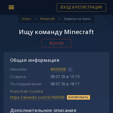
menu
ВХОД И РЕГИСТРАЦИЯ
arrow_forward
arrow_forward
Игры
Minecraft
Заявка на поиск
Ищу команду Minecraft
Жалоба
Общая информация
Никнейм
#403958
0
Создана
08.07.26 в 15:19
Последний визит
08.07.26 в 18:17
Короткая ссылка
https://ansedo.com/b/369548
КОПИРОВАТЬ
Дополнительное описание