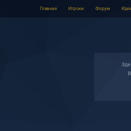
Главная
Игроки
Форум
Иде
Зде
В