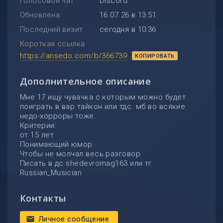
Голосовой чат
Discord
Обновлена
16.07.26 в 13:51
Последний визит
сегодня в 10:36
Короткая ссылка
https://ansedo.com/b/366739
КОПИРОВАТЬ
Дополнительное описание
Мне 17 ищу чувачка с которым можно будет
поиграть в вар тайкон или тдс. мб во всякие
недо-хорроры тоже.
Критерии:
от 15 лет
Понимающий юмор
Чтобы не молчал весь разговор
Писать в дс shedevromag163 или тг
Russian_Musician
Контакты
Личное сообщение
mail