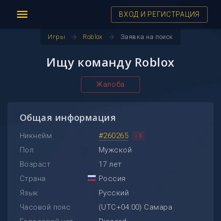
menu
ВХОД И РЕГИСТРАЦИЯ
arrow_forward
arrow_forward
Игры
Roblox
Заявка на поиск
Ищу команду Roblox
Жалоба
Общая информация
Никнейм
#260265
-1
Пол
Мужской
Возраст
17 лет
Страна
Россия
Язык
Русский
Часовой пояс
(UTC+04:00) Самара