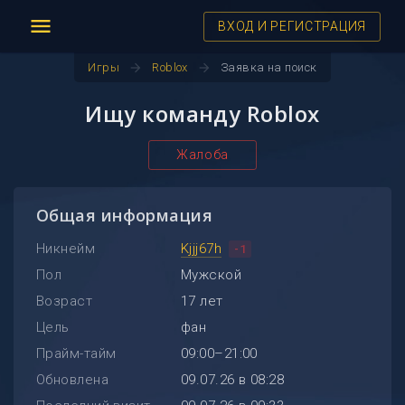
menu
ВХОД И РЕГИСТРАЦИЯ
arrow_forward
arrow_forward
Игры
Roblox
Заявка на поиск
Ищу команду Roblox
Жалоба
Общая информация
Никнейм
Kjjj67h
-1
Пол
Мужской
Возраст
17 лет
Цель
фан
Прайм-тайм
09:00–21:00
Обновлена
09.07.26 в 08:28