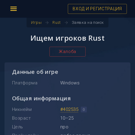
menu
ВХОД И РЕГИСТРАЦИЯ
arrow_forward
arrow_forward
Игры
Rust
Заявка на поиск
Ищем игроков Rust
Жалоба
Данные об игре
Платформа
Windows
Общая информация
Никнейм
#402535
0
Возраст
10–25
Цель
про