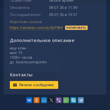
Прайм-тайм
любое время
Обновлена
09.07.26 в 11:39
Последний визит
09.07.26 в 15:57
Короткая ссылка
https://ansedo.com/b/367949
КОПИРОВАТЬ
Дополнительное описание
ищу клан
мне 15
1500+ часов
дс: buisnessmajorkin
Контакты
Личное сообщение
mail