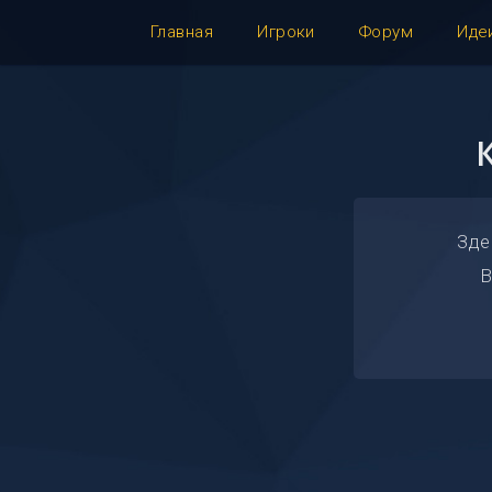
Главная
Игроки
Форум
Иде
Зде
В