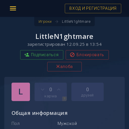
menu
ВХОД И РЕГИСТРАЦИЯ
arrow_forward
Игроки
LittleN1ghtmare
LittleN1ghtmare
зарегистрирован 12.09.25 в 13:54
person_add
block
Подписаться
Блокировать
Жалоба
keyboard_arrow_down
keyboard_arrow_up
0
0
L
друзей
карма
?
Общая информация
Пол
Мужской