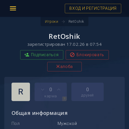
menu
ВХОД И РЕГИСТРАЦИЯ
arrow_forward
Игроки
RetOshik
RetOshik
зарегистрирован 17.02.26 в 07:54
person_add
block
Подписаться
Блокировать
Жалоба
keyboard_arrow_down
keyboard_arrow_up
0
0
R
друзей
карма
?
Общая информация
Пол
Мужской