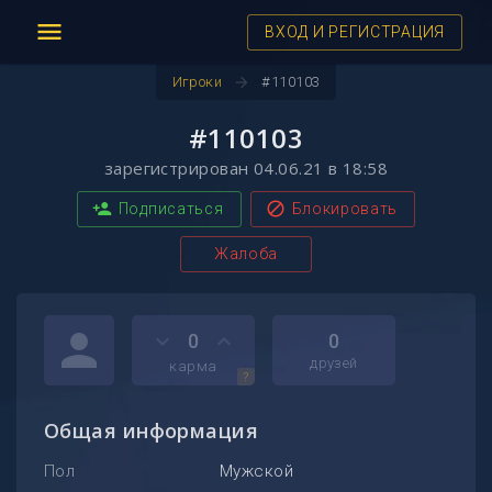
menu
ВХОД И РЕГИСТРАЦИЯ
arrow_forward
Игроки
#110103
#110103
зарегистрирован 04.06.21 в 18:58
person_add
block
Подписаться
Блокировать
Жалоба
person
keyboard_arrow_down
keyboard_arrow_up
0
0
друзей
карма
?
Общая информация
Пол
Мужской