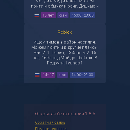
могу и в мид и в лес. Можем
пойти и обычку и ранг. Душные и
токсики мимо пж ТГ @isu152mm
16 лет
фан
16:00–23:00
ДС darkmini0
Roblox
Ищем тимов в район насилия.
Можем пойти и в другие плейсы.
Нас 2. 1. 16 лет, 133лвл м 2. 16
лет, 169лвл д Мой дс: darkmini8
Подруги: liyunao1
14–17
фан
14:00–23:00
Открытая бета-версия 1.8.5
Обратная связь
Помощь: вопросы